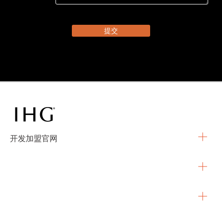
提交
开发加盟官网