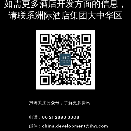
如需更多酒店开发方面的信息，
请联系洲际酒店集团大中华区
扫码关注公众号，了解更多资讯
电话：86 21 2893 3308
邮件：china.development@ihg.com