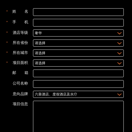
姓 名
手 机
酒店等级
所在省份
所在城市
项目面积
邮 箱
公司名称
意向品牌
项目信息