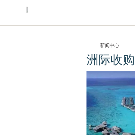
Go to
Go to
Go to
header
main
footer
content
新闻中心
洲际收购