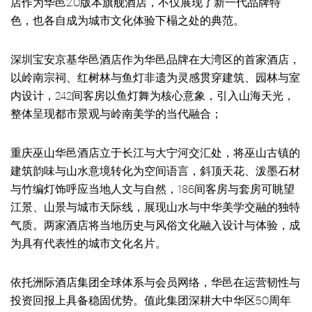
店作为华邑2.0版本旗舰酒店，不仅展现了新一代品牌特
色，也各自成为城市文化体验下榻之处的典范。
深圳宝安京基华邑酒店作为华邑品牌在大湾区的首家酒店，
以岭南宗祠、红树林与鱼灯非遗为灵感贯穿建筑、园林与室
内设计，242间客房以鱼灯舞为核心意象，引入山海天光，
整体呈现都市景观与岭南美学的当代融合；
重庆巫山华邑酒店立于长江与大宁河交汇处，将巫山古镇的
建筑韵味与山水意境转化为空间语言，斜顶天花、泼墨石材
与竹编灯饰呼应当地人文与自然，186间客房与套房可眺望
江景、山景与城市天际线，展现山水与中华美学交融的独特
气质。两家酒店将当地历史与风俗文化融入设计与体验，成
为具有代表性的城市文化名片。
依托洲际酒店集团全球体系与会员网络，华邑在运营韧性与
投资回报上具备稳固优势。值此集团深耕大中华区50周年