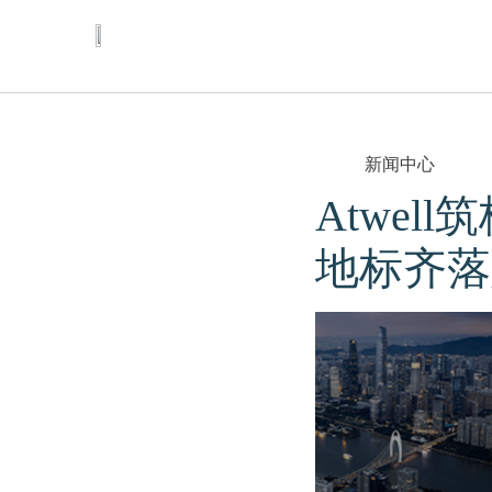
Go to
Go to
Go to
header
main
footer
content
新闻中心
Atwe
地标齐落